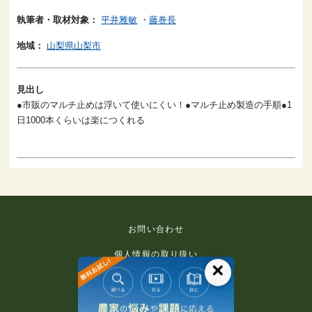
執筆者・取材対象：
平井雅敏
・
藤巻長
地域：
山梨県山梨市
見出し
●市販のマルチ止めは浮いて使いにくい！●マルチ止め製造の手順●1
日1000本くらいは楽につくれる
お問い合わせ
個人情報の取り扱い
×
免責事項
利用規約