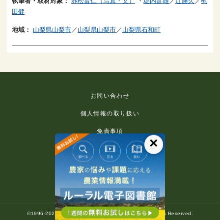
執筆者・取材対象：
赤松富仁（写真・文）
・
堀内富雄
／
辻勝久
／
梶
田健
地域：
山梨県山梨市
／
山梨県山梨市
／
山梨県石和町
お問い合わせ
個人情報の取り扱い
免責事項
×
利用規約
推奨環境
著作権等について
©1996-2022 Rural Culture Association Japan. All Rights Reserved.