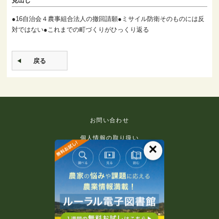
見出し
●16自治会４農事組合法人の撤回請願●ミサイル防衛そのものには反
対ではない●これまでの町づくりがひっくり返る
戻る
お問い合わせ
個人情報の取り扱い
×
免責事項
利用規約
推奨環境
著作権等について