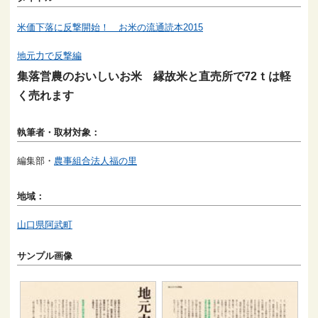
米価下落に反撃開始！ お米の流通読本2015
地元力で反撃編
集落営農のおいしいお米 縁故米と直売所で72ｔは軽
く売れます
執筆者・取材対象：
編集部・
農事組合法人福の里
地域：
山口県阿武町
サンプル画像