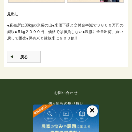
見出し
●直売所に30kgの米袋の山●米価下落と交付金半減で３８００万円の
減収●５kg２０００円、価格では勝負しない●農協に全量出荷、買い
戻して販売●保有米と縁故米に９００俵!!
戻る
お問い合わせ
個人情報の取り扱い
×
免責事項
利用規約