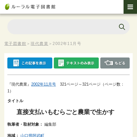
電子図書館
＞
現代農業
＞
2002年11月号
『現代農業』
2002年11月号
321ページ～321ページ（ページ数：
1）
タイトル
直接支払いもむらごと農業で生かす
執筆者・取材対象：
編集部
地域：
山口県阿武町