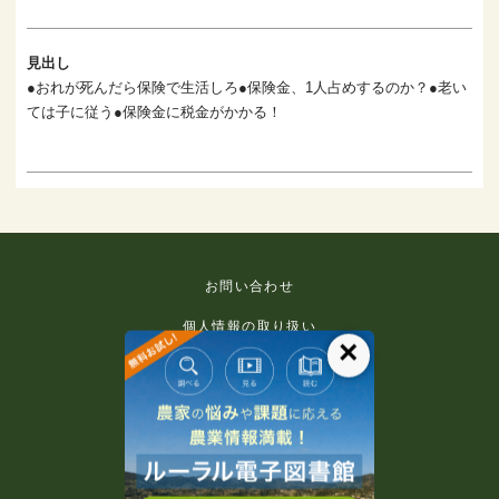
見出し
●おれが死んだら保険で生活しろ●保険金、1人占めするのか？●老い
ては子に従う●保険金に税金がかかる！
お問い合わせ
個人情報の取り扱い
×
免責事項
利用規約
推奨環境
著作権等について