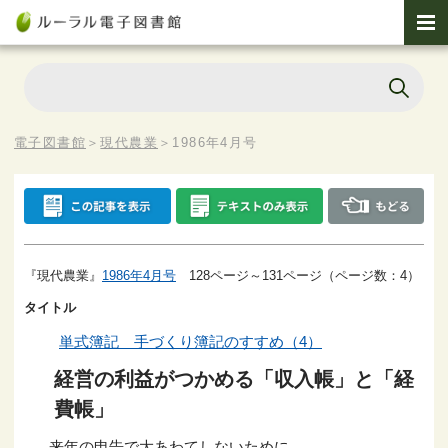
電子図書館
＞
現代農業
＞
1986年4月号
『現代農業』
1986年4月号
128ページ～131ページ（ページ数：4）
タイトル
単式簿記 手づくり簿記のすすめ（4）
経営の利益がつかめる「収入帳」と「経
費帳」
来年の申告で大あわてしないために