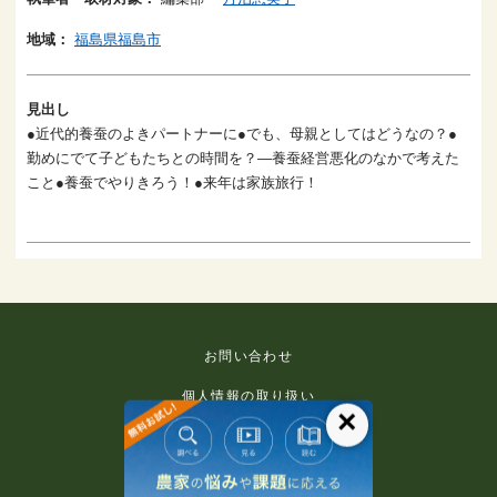
地域：
福島県福島市
見出し
●近代的養蚕のよきパートナーに●でも、母親としてはどうなの？●
勤めにでて子どもたちとの時間を？―養蚕経営悪化のなかで考えた
こと●養蚕でやりきろう！●来年は家族旅行！
お問い合わせ
個人情報の取り扱い
×
免責事項
利用規約