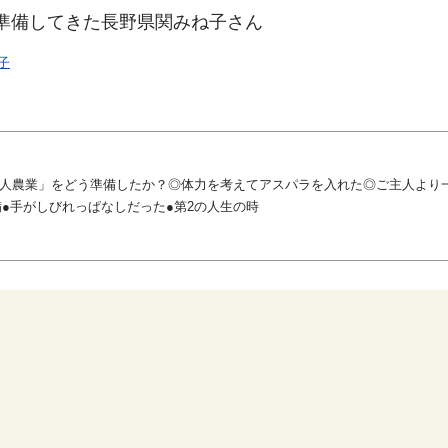
準備してきた長野県関みね子さん
子
2人農業」をどう準備したか？◎体力を考えてアスパラを入れた◎ご主人より
●手がしびれっぱなしだった●第2の人生の時