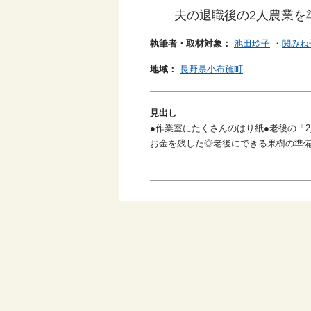
夫の退職後の2人農業を
執筆者・取材対象：
池田玲子
・
関みね
地域：
長野県小布施町
見出し
●作業室にたくさんのはり紙●老後の「
お金を残した◎老後にできる果樹の準備