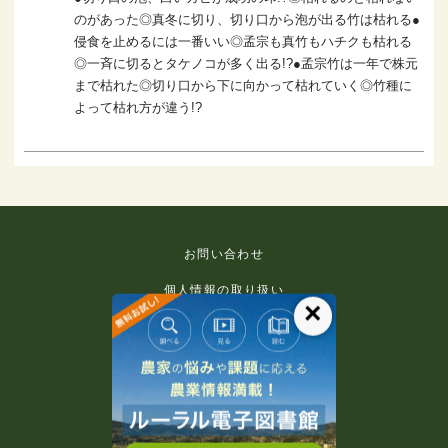
のがあった◎真冬に切り、切り口から泡が出る竹は枯れる●
侵食を止めるには一番いい◎孟宗も真竹もハチクも枯れる
◎一斉に切るとタケノコが多く出る!?●孟宗竹は一年で株元
まで枯れた◎切り口から下に向かって枯れていく◎竹種に
よって枯れ方が違う!?
お問い合わせ
個人情報の取り扱い
×
免責事項
利用規約
推奨環境
著作権等について