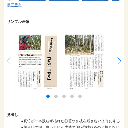
県三豊市
サンプル画像
見出し
●真竹が一本残らず枯れた◎笹つき枝を残さないようにする
●切り口の泡、白いカビが成功の印!?◎枯れるのと枯れない