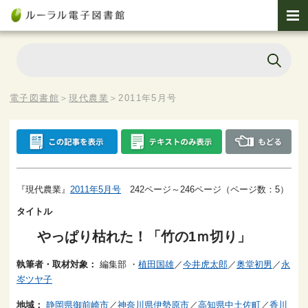
電子図書館
＞
現代農業
＞
2011年5月号
『現代農業』
2011年5月号
242ページ～246ページ（ページ数：5）
タイトル
やっぱり枯れた！「竹の1ｍ切り」
執筆者・取材対象：
編集部
・
植田国雄
／
今井虎太郎
／
奥堂初男
／
永
岑ツヤ子
地域：
静岡県御前崎市
／
神奈川県伊勢原市
／
高知県中土佐町
／
香川