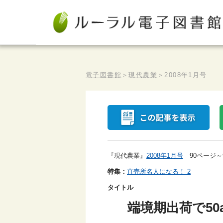
電子図書館
＞
現代農業
＞
2008年1月号
『現代農業』
2008年1月号
90ページ～
特集：
直売所名人になる！ 2
タイトル
端境期出荷で50a