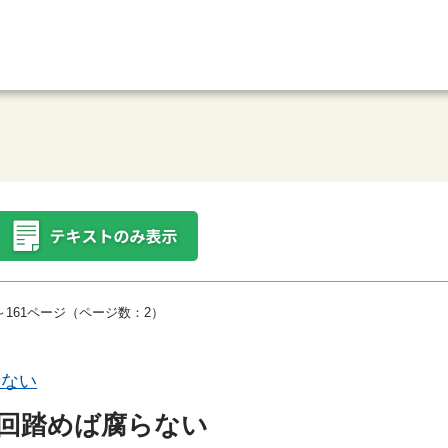
～161ページ（ページ数：2）
せない
回踏めば腐らない