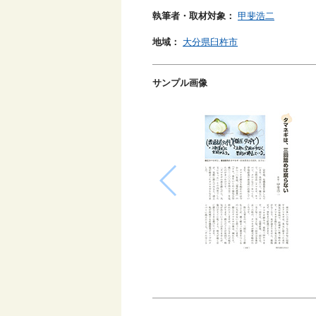
執筆者・取材対象：
甲斐浩二
地域：
大分県臼杵市
サンプル画像