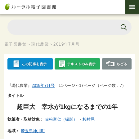
電子図書館
＞
現代農業
＞
2019年7月号
『現代農業』
2019年7月号
11ページ～17ページ（ページ数：7）
タイトル
超巨大 幸水が1kgになるまでの1年
執筆者・取材対象：
赤松富仁（撮影）
・
杉村晃
地域：
埼玉県神川町