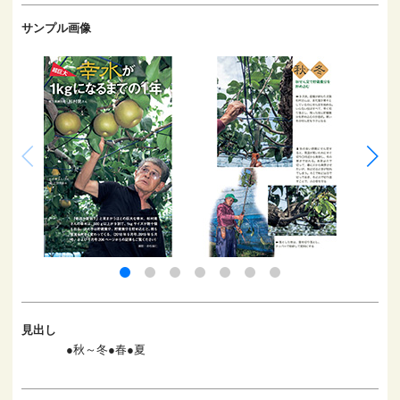
サンプル画像
見出し
●秋～冬●春●夏