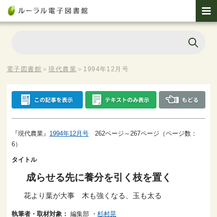
電子図書館
＞
現代農業
＞
1994年12月号
『現代農業』
1994年12月号
262ページ～267ページ（ページ数：
6）
タイトル
成らせる先に養分を引く枝を置く
花より葉が大事 木も強くなる、玉も太る
執筆者・取材対象：
編集部
・
杉村晃