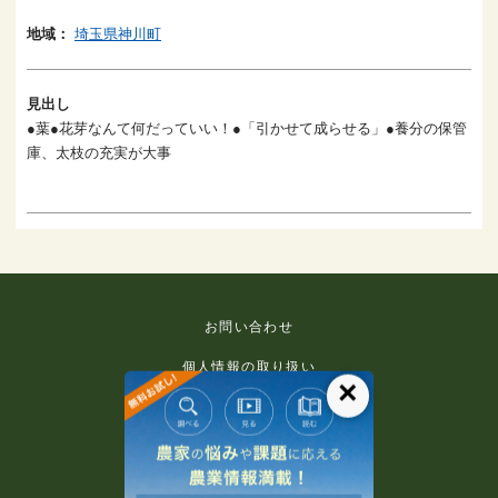
地域：
埼玉県神川町
見出し
●葉●花芽なんて何だっていい！●「引かせて成らせる」●養分の保管
庫、太枝の充実が大事
お問い合わせ
個人情報の取り扱い
×
免責事項
利用規約
推奨環境