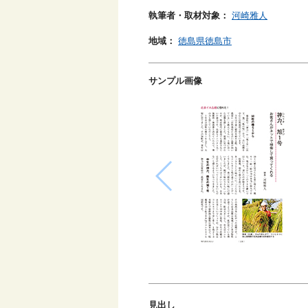
執筆者・取材対象：
河崎雅人
地域：
徳島県徳島市
サンプル画像
見出し