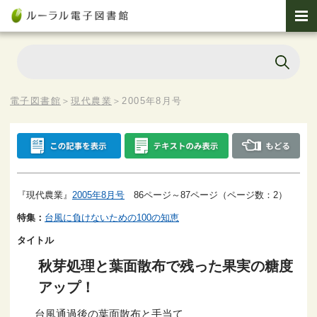
電子図書館
＞
現代農業
＞
2005年8月号
『現代農業』
2005年8月号
86ページ～87ページ（ページ数：2）
特集：
台風に負けないための100の知恵
タイトル
秋芽処理と葉面散布で残った果実の糖度
アップ！
台風通過後の葉面散布と手当て