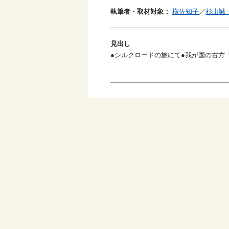
執筆者・取材対象：
槇佐知子
／
杉山誠
見出し
●シルクロードの旅にて●我が国の古方