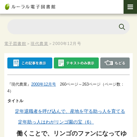
電子図書館
＞
現代農業
＞
2000年12月号
『現代農業』
2000年12月号
260ページ～263ページ（ページ数：
4）
タイトル
定年退職者を呼び込んで、産地を守る助っ人を育てる
定年助っ人はわがリンゴ園の宝（6）
働くことで、リンゴのファンになってゆ