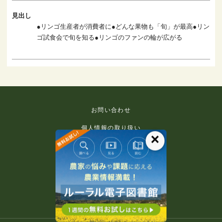
見出し
●リンゴ生産者が消費者に●どんな果物も「旬」が最高●リン
ゴ試食会で旬を知る●リンゴのファンの輪が広がる
お問い合わせ
個人情報の取り扱い
×
免責事項
利用規約
推奨環境
著作権等について