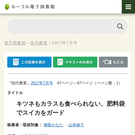
電子図書館
＞
現代農業
＞
2017年7月号
『現代農業』
2017年7月号
47ページ～47ページ（ページ数：1）
タイトル
キツネもカラスも食べられない、肥料袋
でスイカをガード
執筆者・取材対象：
柳島かなた
・
山本師子