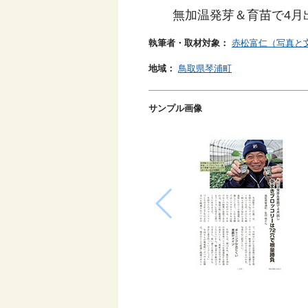
無加温発芽＆育苗で4月
執筆者・取材対象：
赤松富仁（写真と
地域：
鳥取県琴浦町
サンプル画像