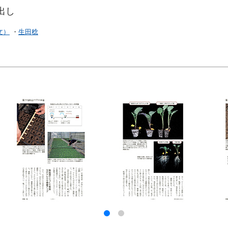
出し
文）
・
生田稔