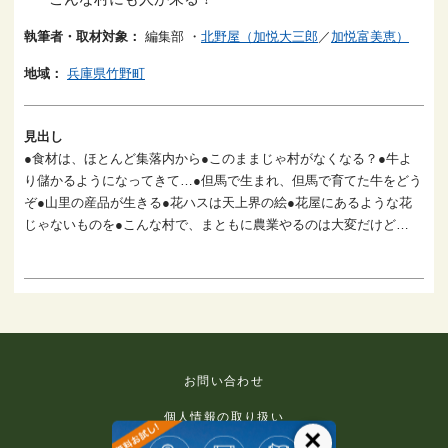
執筆者・取材対象：
編集部
・
北野屋（加悦大三郎
／
加悦富美恵）
地域：
兵庫県竹野町
見出し
●食材は、ほとんど集落内から●このままじゃ村がなくなる？●牛よ
り儲かるようになってきて…●但馬で生まれ、但馬で育てた牛をどう
ぞ●山里の産品が生きる●花ハスは天上界の絵●花屋にあるような花
じゃないものを●こんな村で、まともに農業やるのは大変だけど…
お問い合わせ
個人情報の取り扱い
×