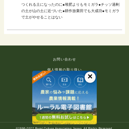
つくれる土になったのに●堆肥よりもモミガラ●チッソ過剰
の土が山の土に近づいた●耕作放棄田でも大成功●モミガラ
で土がやせることはない
お問い合わせ
個人情報の取り扱い
×
免責事項
利用規約
推奨環境
著作権等について
©1996-2022 Rural Culture Association Japan. All Rights Reserved.