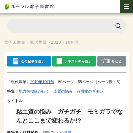
電子図書館
＞
現代農業
＞
2010年10月号
『現代農業』
2010年10月号
60ページ～65ページ（ページ数：6）
特集：
地力探検隊が行く 土質の悩み 有機物のギモン
タイトル
粘土質の悩み ガチガチ モミガラでな
んとここまで変わるか!?
執筆者・取材対象：
編集部
・
和田豊