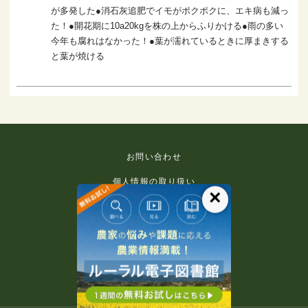
が多発した●消石灰追肥でイモがポクポクに、エキ病も減っ
た！●開花期に10a20kgを株の上からふりかける●雨の多い
今年も腐れはなかった！●葉が濡れているときに厚まきする
と葉が焼ける
お問い合わせ
個人情報の取り扱い
×
免責事項
利用規約
推奨環境
著作権等について