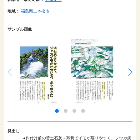
地域：
福島県二本松市
サンプル画像
見出し
●作付け前の苦土石灰＋鶏糞でイモが腐りやすく、ソウカ病