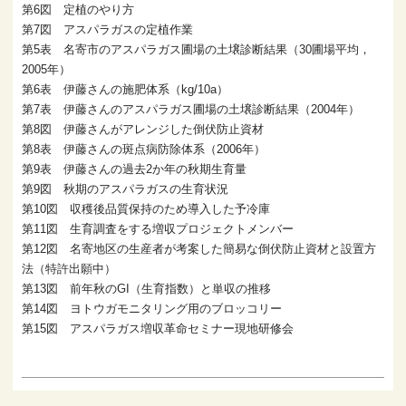
第6図 定植のやり方
第7図 アスパラガスの定植作業
第5表 名寄市のアスパラガス圃場の土壌診断結果（30圃場平均，
2005年）
第6表 伊藤さんの施肥体系（kg/10a）
第7表 伊藤さんのアスパラガス圃場の土壌診断結果（2004年）
第8図 伊藤さんがアレンジした倒伏防止資材
第8表 伊藤さんの斑点病防除体系（2006年）
第9表 伊藤さんの過去2か年の秋期生育量
第9図 秋期のアスパラガスの生育状況
第10図 収穫後品質保持のため導入した予冷庫
第11図 生育調査をする増収プロジェクトメンバー
第12図 名寄地区の生産者が考案した簡易な倒伏防止資材と設置方
法（特許出願中）
第13図 前年秋のGI（生育指数）と単収の推移
第14図 ヨトウガモニタリング用のブロッコリー
第15図 アスパラガス増収革命セミナー現地研修会