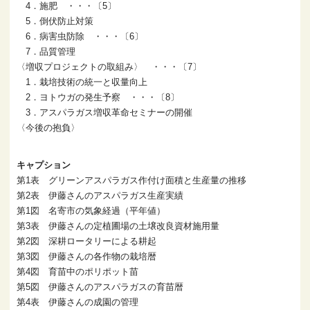
4．施肥 ・・・〔5〕
5．倒伏防止対策
6．病害虫防除 ・・・〔6〕
7．品質管理
〈増収プロジェクトの取組み〉 ・・・〔7〕
1．栽培技術の統一と収量向上
2．ヨトウガの発生予察 ・・・〔8〕
3．アスパラガス増収革命セミナーの開催
〈今後の抱負〉
キャプション
第1表 グリーンアスパラガス作付け面積と生産量の推移
第2表 伊藤さんのアスパラガス生産実績
第1図 名寄市の気象経過（平年値）
第3表 伊藤さんの定植圃場の土壌改良資材施用量
第2図 深耕ロータリーによる耕起
第3図 伊藤さんの各作物の栽培暦
第4図 育苗中のポリポット苗
第5図 伊藤さんのアスパラガスの育苗暦
第4表 伊藤さんの成園の管理