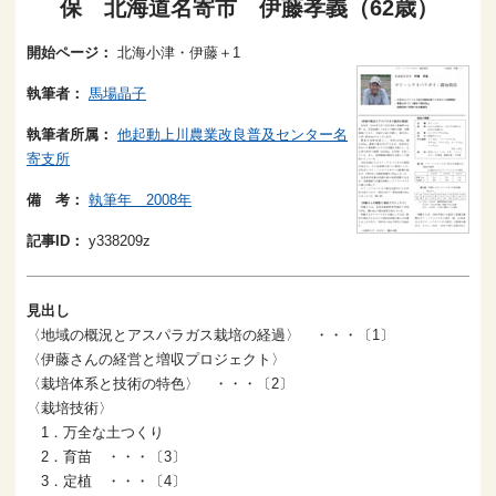
保 北海道名寄市 伊藤孝義（62歳）
開始ページ：
北海小津・伊藤＋1
執筆者：
馬場晶子
執筆者所属：
他起動上川農業改良普及センター名
寄支所
備 考：
執筆年 2008年
記事ID：
y338209z
見出し
〈地域の概況とアスパラガス栽培の経過〉 ・・・〔1〕
〈伊藤さんの経営と増収プロジェクト〉
〈栽培体系と技術の特色〉 ・・・〔2〕
〈栽培技術〉
1．万全な土つくり
2．育苗 ・・・〔3〕
3．定植 ・・・〔4〕