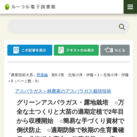
『農業技術大系』
野菜編
第8-2巻 北海小津・伊藤＋1～北海小津・伊藤
＋8（ページ数：8）
アスパラガス＞精農家のアスパラガス栽培技術
グリーンアスパラガス・露地栽培 ○万
全な土つくりと大苗の適期定植で2年目
から収穫開始 ○簡易な手づくり資材で
倒伏防止 ○適期防除で秋期の生育量確