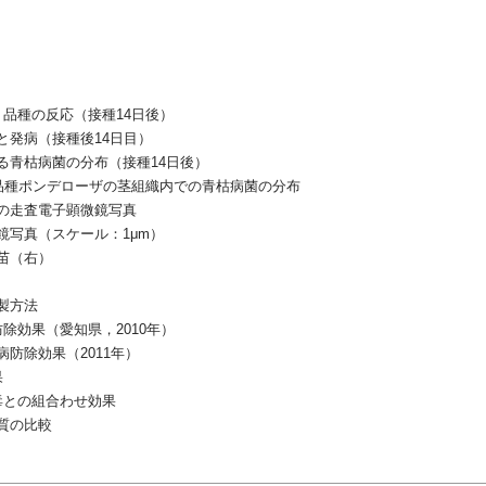
ト品種の反応（接種14日後）
と発病（接種後14日目）
る青枯病菌の分布（接種14日後）
性品種ポンデローザの茎組織内での青枯病菌の分布
の走査電子顕微鏡写真
鏡写真（スケール：1μm）
苗（右）
製方法
除効果（愛知県，2010年）
防除効果（2011年）
果
毒との組合わせ効果
質の比較