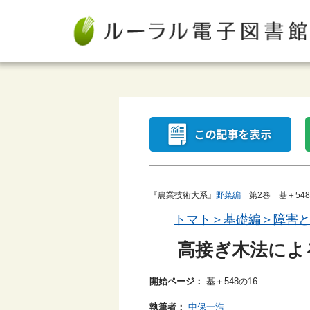
『農業技術大系』
野菜編
第2巻 基＋548
トマト＞基礎編＞障害
高接ぎ木法によ
開始ページ：
基＋548の16
執筆者：
中保一浩