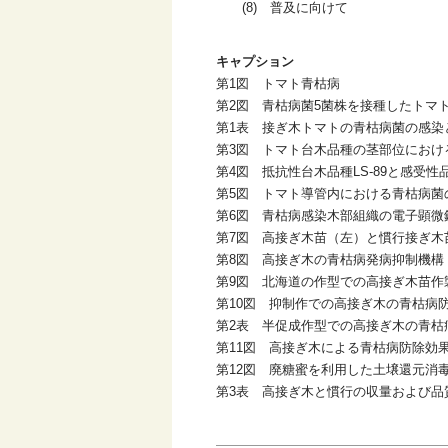
(8) 普及に向けて
キャプション
第1図 トマト青枯病
第2図 青枯病菌5菌株を接種したトマ
第1表 接ぎ木トマトの青枯病菌の感染
第3図 トマト台木品種の茎部位におけ
第4図 抵抗性台木品種LS-89と感受
第5図 トマト導管内における青枯病菌
第6図 青枯病感染木部組織の電子顕微
第7図 高接ぎ木苗（左）と慣行接ぎ木
第8図 高接ぎ木の青枯病発病抑制機構
第9図 北海道の作型での高接ぎ木苗作
第10図 抑制作での高接ぎ木の青枯病防
第2表 半促成作型での高接ぎ木の青枯病
第11図 高接ぎ木による青枯病防除効
第12図 廃糖蜜を利用した土壌還元消
第3表 高接ぎ木と慣行の収量および品