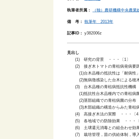
執筆者所属：
（独）農研機構中央農業
備 考：
執筆年 2013年
記事ID：
y382006z
見出し
(1) 研究の背景 ・・・〔1〕
(2) 接ぎ木トマトの青枯病発病要
(1)台木品種の抵抗性は「耐病性
(2)無病徴感染した台木による穂木
(3) 台木品種の青枯病抵抗性機構
(1)抵抗性台木品種内での青枯病
(2)茎部組織での青枯病菌の分布 
(3)木部組織の構造からみた青枯病
(4) 高接ぎ木法の実際 ・・・〔4
(5) 各地域での防除効果 ・・・〔
(6) 土壌還元消毒との組合わせ効果
(7) 栽培管理，苗の供給体制，導入