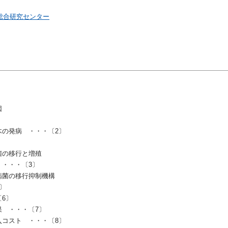
総合研究センター
因
」
の発病 ・・・〔2〕
菌の移行と増殖
・・・〔3〕
菌の移行抑制機構
〕
6〕
 ・・・〔7〕
コスト ・・・〔8〕