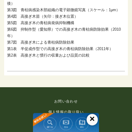
後）
第3図 青枯病感染木部組織の電子顕微鏡写真（スケール：1μm）
第4図 高接ぎ木苗（矢印：接ぎ木位置）
第5図 高接ぎ木の青枯病発病抑制機構
第6図 抑制作型（愛知県）での高接ぎ木の青枯病防除効果（2010
年）
第7図 高接ぎ木による青枯病防除効果
第1表 半促成作型での高接ぎ木の青枯病防除効果（2011年）
第2表 高接ぎ木と慣行の収量および品質の比較
お問い合わせ
個人情報の取り扱い
×
免責事項