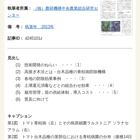
執筆者所属：
（独）農研機構中央農業総合研究セ
ンター
備 考：
執筆年 2013年
記事ID：
d245101z
見出し
(1) 技術開発のねらい ・・・〔1〕
(2) 高接ぎ木法とは－台木品種の青枯病防除機構
(3) 各地の防除効果事例 ・・・〔3〕
(4) 土壌還元消毒などとの組合わせ効果 ・・・〔4〕
(5) 栽培管理，苗の供給体制，導入コスト ・・・〔5〕
(6) 普及に向けて
キャプション
第1図 トマト青枯病（左）とその病原細菌ラルストニア ソラナセ
アラム（右）
第2図 トマト台木品種の茎部位における青枯病菌の分布（接種14日