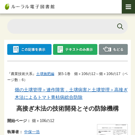
『農業技術大系』
土壌施肥編
第5-1巻 畑＋106の12～畑＋106の17（ペ
ージ数：6）
畑の土壌管理＞連作障害，土壌病害と土壌管理＞高接ぎ
木法によるトマト青枯病総合防除
高接ぎ木法の技術開発とその防除機構
開始ページ：
畑＋106の12
執筆者：
中保一浩