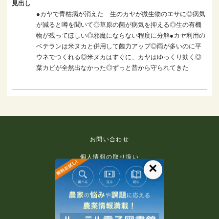
見出し
●カヤで青枯病が消えた 生のカヤが微生物のエサに◎病気
が減ると噂を聞いて◎草原の菌が病気を抑える◎生の有機
物が残ってほしい◎邪魔にならない程度に分解●カヤ利用の
ベテランは米ヌカと併用して菌力アップ◎雨が多いのに平
ウネでつくれる◎米ヌカはすぐに、カヤはゆっくり効く◎
葉カビが全然出なかった◎ずっと昔から守られてきた
お問い合わせ
個人情報の取り扱い
×
免責事項
利用規約
推奨環境