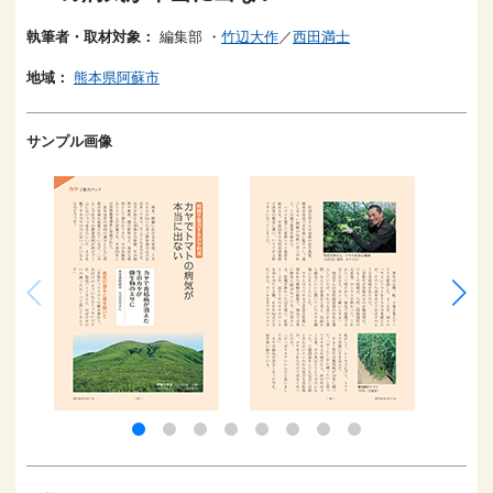
執筆者・取材対象：
編集部
・
竹辺大作
／
西田満士
地域：
熊本県阿蘇市
サンプル画像