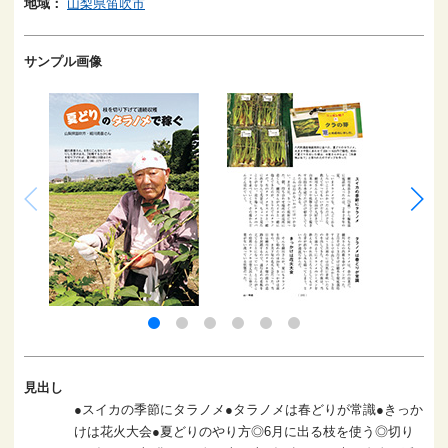
地域：
山梨県笛吹市
サンプル画像
見出し
●スイカの季節にタラノメ●タラノメは春どりが常識●きっか
けは花火大会●夏どりのやり方◎6月に出る枝を使う◎切り