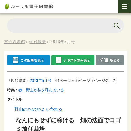
電子図書館
＞
現代農業
＞
2013年5月号
『現代農業』
2013年5月号
64ページ～65ページ（ページ数：2）
特集：
春、野山が私を呼んでいる
タイトル
野山のものがよく売れる
なんにもせずに稼げる 畑の法面でコゴ
ミ放任栽培