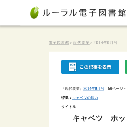
電子図書館
＞
現代農業
＞
2014年9月号
『現代農業』
2014年9月号
56ページ～
特集：
キャベツの底力
タイトル
キャベツ ホッ