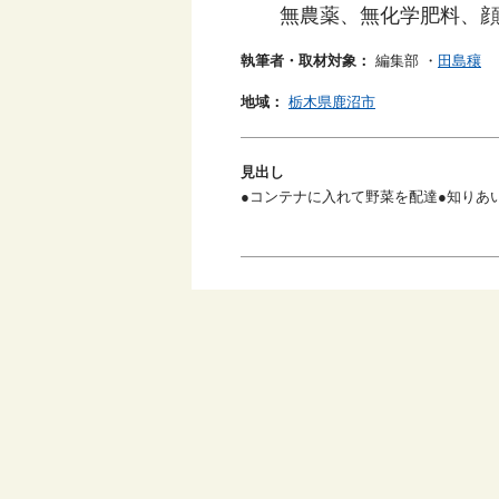
無農薬、無化学肥料、
執筆者・取材対象：
編集部
・
田島穰
地域：
栃木県鹿沼市
見出し
●コンテナに入れて野菜を配達●知りあ