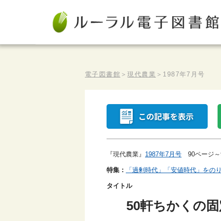
電子図書館
＞
現代農業
＞
1987年7月号
『現代農業』
1987年7月号
90ページ～
特集：
「過剰時代」「安値時代」をの
タイトル
50軒ちかくの