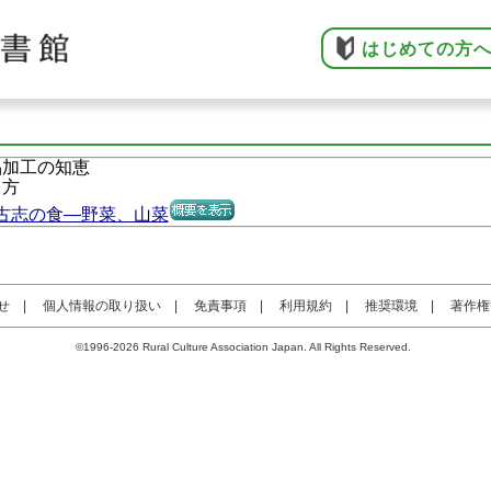
はじめての方
品加工の知恵
り方
古志の食―野菜、山菜
せ
|
個人情報の取り扱い
|
免責事項
|
利用規約
|
推奨環境
|
著作権
©1996-2026 Rural Culture Association Japan. All Rights Reserved.