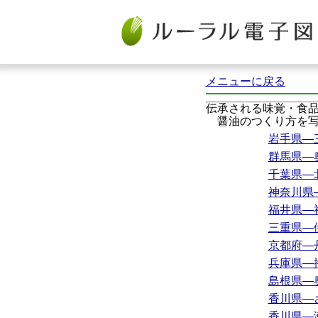
メニューに戻る
伝承される味覚・食
醤油のつくり方を
岩手県―
群馬県―
千葉県―
神奈川県
福井県―
三重県―
京都府―
兵庫県―
島根県―
香川県―
香川県―