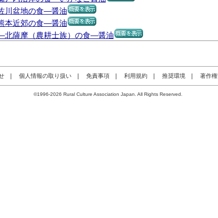
佐川盆地の食―醤油
熊本近郊の食―醤油
―北薩摩（農耕士族）の食―醤油
せ
|
個人情報の取り扱い
|
免責事項
|
利用規約
|
推奨環境
|
著作権
©1996-2026 Rural Culture Association Japan. All Rights Reserved.