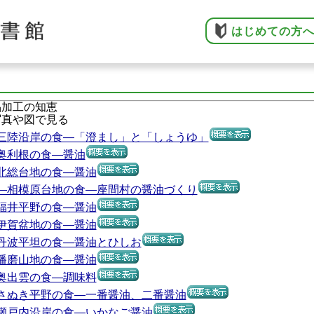
はじめての方
品加工の知恵
写真や図で見る
三陸沿岸の食―「澄まし」と「しょうゆ」
奥利根の食―醤油
北総台地の食―醤油
―相模原台地の食―座間村の醤油づくり
福井平野の食―醤油
伊賀盆地の食―醤油
丹波平坦の食―醤油とひしお
播磨山地の食―醤油
奥出雲の食―調味料
さぬき平野の食―一番醤油、二番醤油
瀬戸内沿岸の食―いかなご醤油