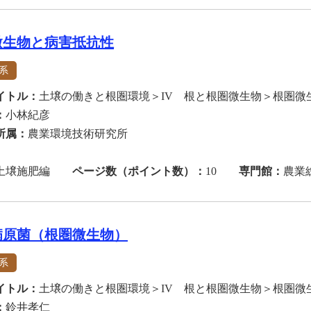
微生物と病害抵抗性
系
イトル：
土壌の働きと根圏環境＞IV 根と根圏微生物＞根圏微
：
小林紀彦
所属：
農業環境技術研究所
土壌施肥編
ページ数（ポイント数）：
10
専門館：
農業
病原菌（根圏微生物）
系
イトル：
土壌の働きと根圏環境＞IV 根と根圏微生物＞根圏微
：
鈴井孝仁