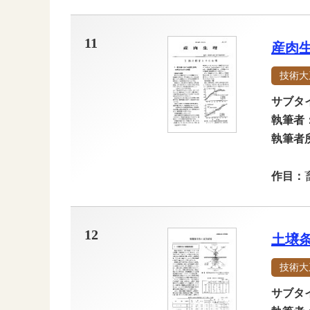
11
産肉
技術大
サブタ
執筆者
執筆者
作目：
12
土壌
技術大
サブタ