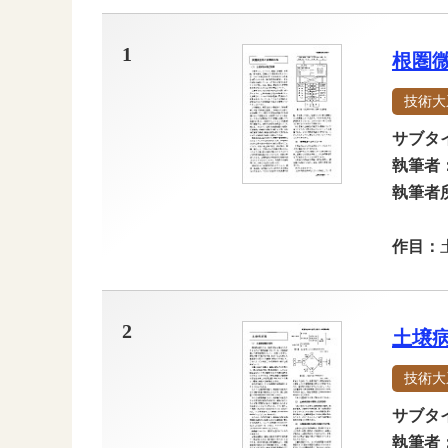
1
根圏
技術大
サブタ
執筆者
執筆者
作目：
2
土壌
技術大
サブタ
執筆者