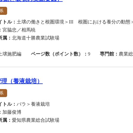
系
イトル：
土壌の働きと根圏環境＞III 根圏における養分の動
：
宮脇忠／相馬暁
所属：
北海道十勝農業試験場
土壌施肥編
ページ数（ポイント数）：
9
専門館：
農業総
管理（養液栽培）
系
イトル：
バラ＞養液栽培
：
加藤俊博
所属：
愛知県農業総合試験場