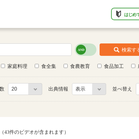
はじめ
検索す
家庭料理
食全集
食農教育
食品加工
件数
出典情報
並べ替え
（43件のビデオが含まれます）