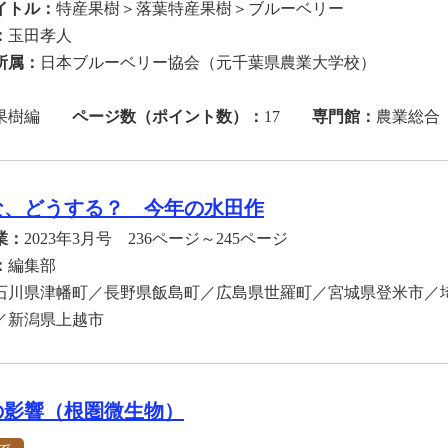
イトル：
特産果樹＞落葉特産果樹＞ブルーベリー
：
玉田孝人
所属：
日本ブルーベリー協会（元千葉県農業大学校）
果樹編
ページ数（ポイント数）：
17
専門館：
農業総合
な、どうする？ 今年の水田作
業：
2023年3月号 236ページ～245ページ
：
編集部
石川県津幡町／長野県飯島町／広島県世羅町／宮城県登米市／
市／新潟県上越市
の影響（根圏微生物）