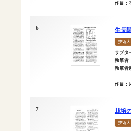
作目：
6
生長
技術大
サブタ
執筆者
執筆者
作目：
7
栽培
技術大