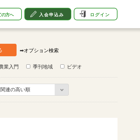
ての方へ
入会申込み
ログイン
る
➡
オプション検索
農業入門
季刊地域
ビデオ