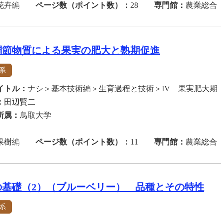
花卉編
ページ数（ポイント数）：
28
専門館：
農業総合
調節物質による果実の肥大と熟期促進
系
イトル：
ナシ＞基本技術編＞生育過程と技術＞IV 果実肥大期
：
田辺賢二
所属：
鳥取大学
果樹編
ページ数（ポイント数）：
11
専門館：
農業総合
の基礎（2）（ブルーベリー） 品種とその特性
系