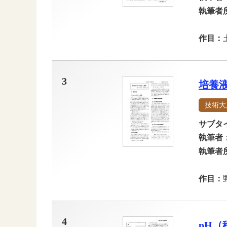
執筆者
作目：
3
培養
技術大
サブタ
執筆者
執筆者
作目：
4
pH