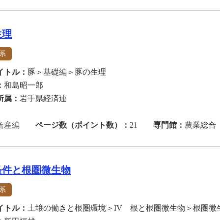
生理
系
イトル：
豚＞基礎編＞豚の生理
：
和島昭一郎
所属：
岩手県経済連
畜産編
ページ数（ポイント数）：
21
専門館：
農業総合
条件と根圏微生物
系
イトル：
土壌の働きと根圏環境＞IV 根と根圏微生物＞根圏微