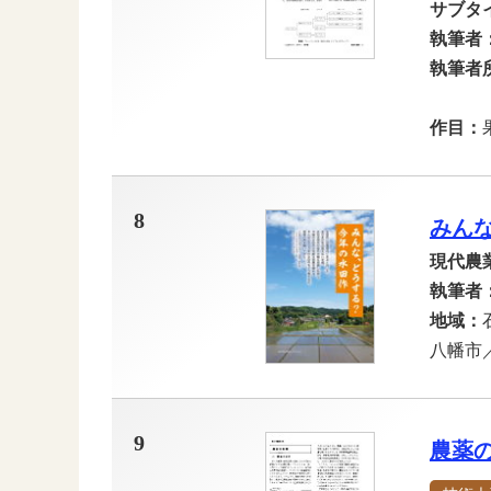
サブタ
執筆者
執筆者
作目：
8
みん
現代農
執筆者
地域：
八幡
9
農薬