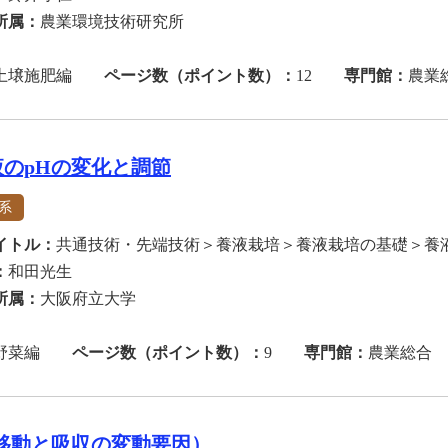
所属：
農業環境技術研究所
土壌施肥編
ページ数（ポイント数）：
12
専門館：
農業
液のpHの変化と調節
系
イトル：
共通技術・先端技術＞養液栽培＞養液栽培の基礎＞養
：
和田光生
所属：
大阪府立大学
野菜編
ページ数（ポイント数）：
9
専門館：
農業総合
（移動と吸収の変動要因）