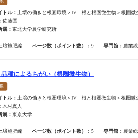
系
イトル：
土壌の働きと根圏環境＞IV 根と根圏微生物＞根圏微
：
佐藤匡
所属：
東北大学農学研究所
土壌施肥編
ページ数（ポイント数）：
9
専門館：
農業総
，品種によるちがい（根圏微生物）
系
イトル：
土壌の働きと根圏環境＞IV 根と根圏微生物＞根圏微
：
木村真人
所属：
東京大学
土壌施肥編
ページ数（ポイント数）：
5
専門館：
農業総