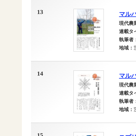
13
マル
現代農
連載タ
執筆者
地域：
14
マル
現代農
連載タ
執筆者
地域：
15