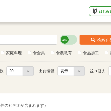
はじめ
検索す
家庭料理
食全集
食農教育
食品加工
件数
出典情報
並べ替え
2件のビデオが含まれます）