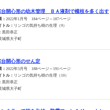
バ台開心形の幼木管理 ＢＡ液剤で横枝を多く出す
業：
2022年1月号 184ページ～187ページ
イトル：
リンゴの気持ち樹の生理（9）
：
黒田恭正
茨城県大子町
バ台開心形のせん定
業：
2022年3月号 188ページ～191ページ
イトル：
リンゴの気持ち樹の生理（10）
：
黒田恭正
茨城県大子町