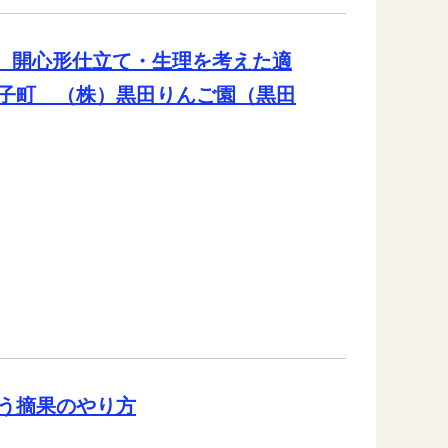
植 開心形仕立て・生理を考えた適
子町 （株）黒田りんご園（黒田
う摘果のやり方