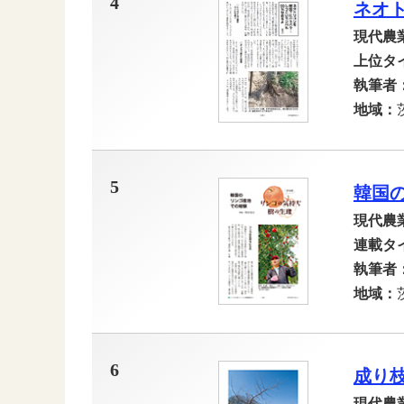
4
ネオ
現代農
上位タ
執筆者
地域：
5
韓国
現代農
連載タ
執筆者
地域：
6
成り
現代農