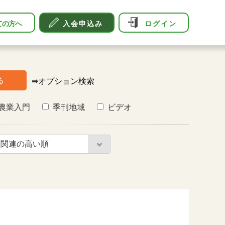
ての方へ
入会申込み
ログイン
る
➡
オプション検索
農業入門
季刊地域
ビデオ