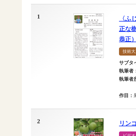
1
〈ふ
正な
恭正
技術大
サブタ
執筆者
執筆者
作目：
2
リン
ビデオ