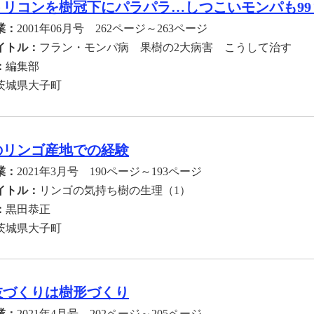
トリコンを樹冠下にパラパラ…しつこいモンパも99
業：
2001年06月号 262ページ～263ページ
イトル：
フラン・モンパ病 果樹の2大病害 こうして治す
：
編集部
茨城県大子町
のリンゴ産地での経験
業：
2021年3月号 190ページ～193ページ
イトル：
リンゴの気持ち樹の生理（1）
：
黒田恭正
茨城県大子町
枝づくりは樹形づくり
業：
2021年4月号 202ページ～205ページ