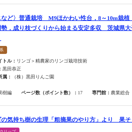
じなど〉普通栽培 M9ほかわい性台，8～10m栽
樹勢，成り枝づくりから始まる安定多収 茨城県大
）
系
イトル：
リンゴ＞精農家のリンゴ栽培技術
：
黒田恭正
所属：
（株）黒田りんご園
果樹編
ページ数（ポイント数）：
17
専門館：
農業総合
ゴの気持ち樹の生理「粗摘果のやり方」より 果そ
クリップ