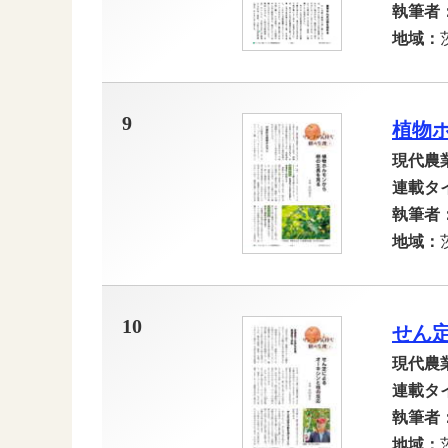
執筆者
地域：
9
植物
現代農
連載タ
執筆者
地域：
10
せん
現代農
連載タ
執筆者
地域：