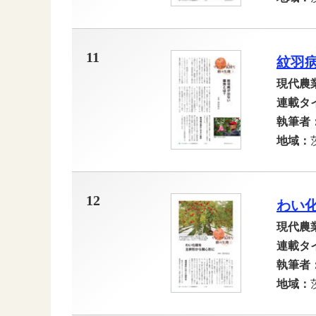
11
紋羽
現代農
連載タ
執筆者
地域：
12
わい
現代農
連載タ
執筆者
地域：