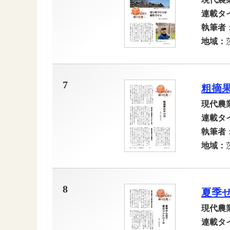
連載タ
執筆者
地域：
7
粗摘
現代農
連載タ
執筆者
地域：
8
夏季
現代農
連載タ