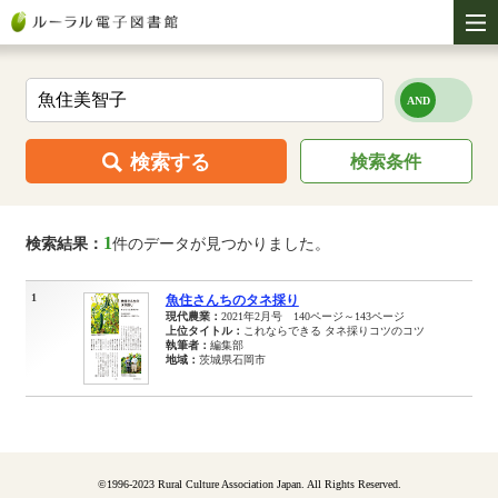
検索する
検索条件
1
検索結果：
件のデータが見つかりました。
1
魚住さんちのタネ採り
現代農業：
2021年2月号 140ページ～143ページ
上位タイトル：
これならできる タネ採りコツのコツ
執筆者：
編集部
地域：
茨城県石岡市
©1996-2023 Rural Culture Association Japan. All Rights Reserved.