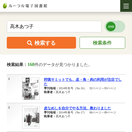
検索する
検索条件
168
検索結果：
件のデータが見つかりました。
1
狩猟サミットでも、皮・角・肉の利用が注目でし
た
季刊地域：
2014年冬号（No.16） 92ページ～93ページ
執筆者：
高木あつ子
2
皮なめしを自分でやる方法、教わりました
季刊地域：
2014年春号（No.17） 86ページ～89ページ
執筆者：
高木あつ子