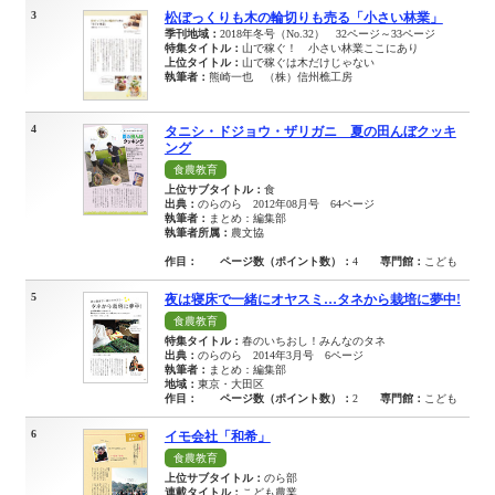
3
松ぼっくりも木の輪切りも売る「小さい林業」
季刊地域：
2018年冬号（No.32） 32ページ～33ページ
特集タイトル：
山で稼ぐ！ 小さい林業ここにあり
上位タイトル：
山で稼ぐは木だけじゃない
執筆者：
熊崎一也 （株）信州樵工房
4
タニシ・ドジョウ・ザリガニ 夏の田んぼクッキ
ング
食農教育
上位サブタイトル：
食
出典：
のらのら 2012年08月号 64ページ
執筆者：
まとめ：編集部
執筆者所属：
農文協
作目：
ページ数（ポイント数）：
4
専門館：
こども
5
夜は寝床で一緒にオヤスミ…タネから栽培に夢中!
食農教育
特集タイトル：
春のいちおし！みんなのタネ
出典：
のらのら 2014年3月号 6ページ
執筆者：
まとめ：編集部
地域：
東京・大田区
作目：
ページ数（ポイント数）：
2
専門館：
こども
6
イモ会社「和希」
食農教育
上位サブタイトル：
のら部
連載タイトル：
こども農業