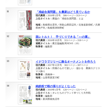
11
「准組合員問題」を農家はどう見ているか
現代農業：
2016年1月号 306ページ～313ページ
上位タイトル：
農協の「准組合員問題」とは
地域：
島根県出雲市／和歌山県田辺市／北海道新得町／兵庫
県神戸市／島根県津和野町
12
脱レトルト！ 手づくりできる「○○の素」
現代農業：
2016年10月号 315ページ～318ページ
連載タイトル：
農文協編集局NEWS（10）
執筆者：
編集部
13
イナワラでツリーに飾るオーナメントを作ろう
現代農業：
2017年12月号 302ページ～307ページ
上位タイトル：
田畑のもので楽しい・儲かる 農家のクリス
マス飾り
執筆者：
高橋伸一
地域：
山形県真室川町
14
純鉄粉で根の張りがよくなった
現代農業：
2019年1月号 120ページ～121ページ
上位タイトル：
オレたちのブランド米づくり大作戦
執筆者：
編集部
地域：
新潟県南魚沼市