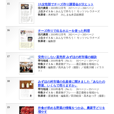
15
JA女性部でチーズ作り講習会が大ヒット
現代農業：
2019年12月号 257ページ～260ページ
上位タイトル：
みんなで作ろう！ モッツァレラチーズ
執筆者：
木村知子 JAしまね本店総務部
16
チーズ作りで出るホエーを使った料理
現代農業：
2019年12月号 262ページ～263ページ
上位タイトル：
みんなで作ろう！ モッツァレラチーズ
執筆者：
編集部
17
安売りしない直売所 みずほの村市場の秘訣
季刊地域：
2010年春号（No.1） 16ページ～19ページ
特集タイトル：
農産物デフレ――適正価格を地域から
執筆者：
編集部／高木あつ子（撮影）／祖敷大輔（イラス
ト）
18
みずほの村市場の生産者に聞きました「あなたの
野菜、いくらで売りますか」
季刊地域：
2010年春号（No.1） 20ページ～23ページ
特集タイトル：
農産物デフレ――適正価格を地域から
執筆者：
渡邊美穂・編集部／田渕睦深・高木あつ子（撮影）
19
外食が求める野菜の情報をつかみ、農家手どりを
増やす