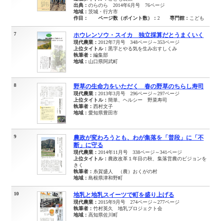
出典：
のらのら 2014年6月号 76ページ
地域：
茨城・行方市
作目：
ページ数（ポイント数）：
2
専門館：
こども
7
ホウレンソウ・スイカ 独立採算だとうまくいく
現代農業：
2012年7月号 348ページ～353ページ
上位タイトル：
黒字とやる気を生み出すしくみ
執筆者：
編集部
地域：
山口県阿武町
8
野草の生命力をいただく 春の野草のちらし寿司
現代農業：
2013年3月号 296ページ～297ページ
上位タイトル：
簡単、ヘルシー 野菜寿司
執筆者：
西村文子
地域：
愛知県豊田市
9
農政が変わろうとも、わが集落を「普段」に「不
断」に守る
現代農業：
2014年11月号 338ページ～341ページ
上位タイトル：
農政改革１年目の秋、集落営農のビジョンを
きく
執筆者：
糸賀盛人 （農）おくがの村
地域：
島根県津和野町
10
地乳と地乳スイーツで町を盛り上げる
現代農業：
2015年9月号 274ページ～277ページ
執筆者：
竹村英久 地乳プロジェクト会
地域：
高知県佐川町