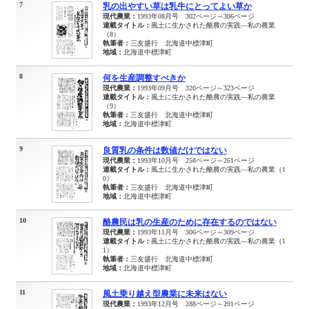
7
乳の出やすい草は乳牛にとってよい草か
現代農業：
1993年08月号 302ページ～306ページ
連載タイトル：
風土に生かされた酪農の実践―私の農業
（8）
執筆者：
三友盛行 北海道中標津町
地域：
北海道中標津町
8
何を生産調整すべきか
現代農業：
1993年09月号 320ページ～323ページ
連載タイトル：
風土に生かされた酪農の実践―私の農業
（9）
執筆者：
三友盛行 北海道中標津町
地域：
北海道中標津町
9
良質乳の条件は数値だけではない
現代農業：
1993年10月号 258ページ～261ページ
連載タイトル：
風土に生かされた酪農の実践―私の農業（1
0）
執筆者：
三友盛行 北海道中標津町
地域：
北海道中標津町
10
酪農民は乳の生産のために存在するのではない
現代農業：
1993年11月号 306ページ～309ページ
連載タイトル：
風土に生かされた酪農の実践―私の農業（1
1）
執筆者：
三友盛行 北海道中標津町
地域：
北海道中標津町
11
風土乗り越え型農業に未来はない
現代農業：
1993年12月号 288ページ～291ページ