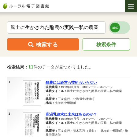
検索する
検索条件
11
検索結果：
件のデータが見つかりました。
1
酪農には経営も技術もいらない
現代農業：
1993年01月号 310ページ～314ページ
連載タイトル：
風土に生かされた酪農の実践―私の農業
（1）
執筆者：
三友盛行 北海道中標津町
地域：
北海道中標津町
2
高泌乳追求に未来はあるのか？
現代農業：
1993年02月号 214ページ～218ページ
連載タイトル：
風土に生かされた酪農の実践―私の農業
（2）
執筆者：
三友盛行／荒木和秋（撮影） 北海道中標津町／酪
農学園大学