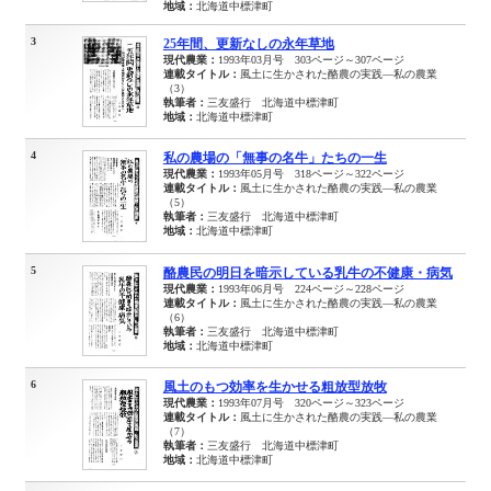
地域：
北海道中標津町
3
25年間、更新なしの永年草地
現代農業：
1993年03月号 303ページ～307ページ
連載タイトル：
風土に生かされた酪農の実践―私の農業
（3）
執筆者：
三友盛行 北海道中標津町
地域：
北海道中標津町
4
私の農場の「無事の名牛」たちの一生
現代農業：
1993年05月号 318ページ～322ページ
連載タイトル：
風土に生かされた酪農の実践―私の農業
（5）
執筆者：
三友盛行 北海道中標津町
地域：
北海道中標津町
5
酪農民の明日を暗示している乳牛の不健康・病気
現代農業：
1993年06月号 224ページ～228ページ
連載タイトル：
風土に生かされた酪農の実践―私の農業
（6）
執筆者：
三友盛行 北海道中標津町
地域：
北海道中標津町
6
風土のもつ効率を生かせる粗放型放牧
現代農業：
1993年07月号 320ページ～323ページ
連載タイトル：
風土に生かされた酪農の実践―私の農業
（7）
執筆者：
三友盛行 北海道中標津町
地域：
北海道中標津町