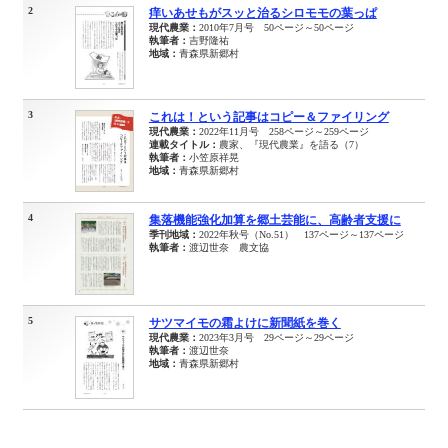
2
痒いあせもがスッと治るシロモモの葉っぱ
現代農業：
2010年7月号 50ページ～50ページ
執筆者：
吉野隆祐
地域：
青森県新郷村
3
これは！という記事はコピー＆ファイリング
現代農業：
2022年11月号 258ページ～259ページ
連載タイトル：
農家、『現代農業』を語る（7）
執筆者：
小笠原祥晃
地域：
青森県新郷村
4
集落機能強化加算を郷土芸能に、高齢者支援に
季刊地域：
2022年秋号（No.51） 137ページ～137ページ
執筆者：
渡辺世奈 農文協
5
サツマイモの霜よけに新聞紙を巻く
現代農業：
2023年3月号 29ページ～29ページ
執筆者：
渡辺世奈
地域：
青森県新郷村