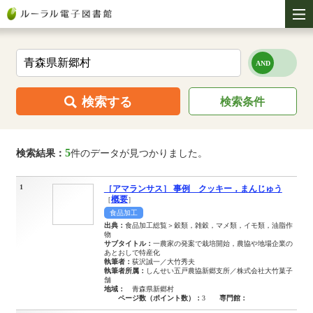
検索する
検索条件
5
検索結果：
件のデータが見つかりました。
1
［アマランサス］ 事例 クッキー，まんじゅう
概要
［
］
食品加工
出典：
食品加工総覧＞穀類，雑穀，マメ類，イモ類，油脂作
物
サブタイトル：
一農家の発案で栽培開始，農協や地場企業の
あとおしで特産化
執筆者：
荻沢誠一／大竹秀夫
執筆者所属：
しんせい五戸農協新郷支所／株式会社大竹菓子
舗
地域：
青森県新郷村
ページ数（ポイント数）：
3
専門館：