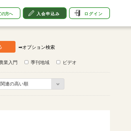
ての方へ
入会申込み
ログイン
る
➡
オプション検索
農業入門
季刊地域
ビデオ