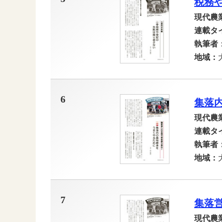
税務
現代農
連載タ
執筆者
地域：
6
集落
現代農
連載タ
執筆者
地域：
7
集落
現代農