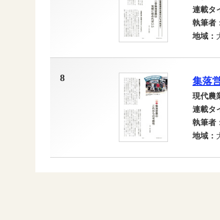
連載タ
執筆者
地域：
8
集落
現代農
連載タ
執筆者
地域：