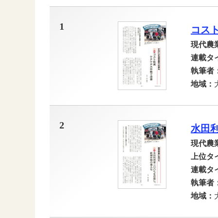
1
コス
現代農
連載タ
執筆者
地域：
2
水田
現代農
上位タ
連載タ
執筆者
地域：