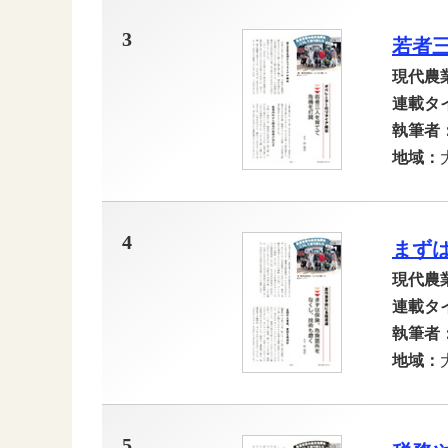
3
若者
現代農
連載タ
執筆者
地域：
4
まず
現代農
連載タ
執筆者
地域：
5