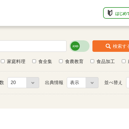
はじめ
検索す
家庭料理
食全集
食農教育
食品加工
件数
出典情報
並べ替え