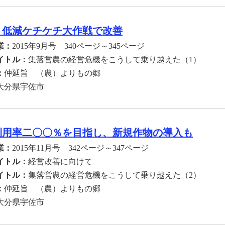
ト低減ケチケチ大作戦で改善
業：
2015年9月号 340ページ～345ページ
イトル：
集落営農の経営危機をこうして乗り越えた（1）
：
仲延旨 （農）よりもの郷
大分県宇佐市
利用率二〇〇％を目指し、新規作物の導入も
業：
2015年11月号 342ページ～347ページ
イトル：
経営改善に向けて
イトル：
集落営農の経営危機をこうして乗り越えた（2）
：
仲延旨 （農）よりもの郷
大分県宇佐市