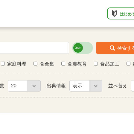
はじめ
検索す
家庭料理
食全集
食農教育
食品加工
件数
出典情報
並べ替え