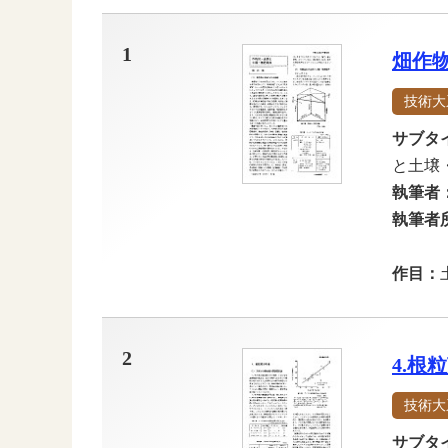
1
畑作
技術大
サブタ
と土壌
執筆者
執筆者
作目：
2
4.根
技術大
サブタ