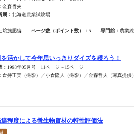
：
金森哲夫
所属：
北海道農業試験場
土壌施肥編
ページ数（ポイント数）：
5
専門館：
農業総
田を活かして今年思いっきりダイズを穫ろう！
業：
1998年05月号 11ページ～15ページ
：
倉持正実（撮影）／小倉隆人（撮影）／金森哲夫（写真提
発達程度による微生物資材の特性評価法
系