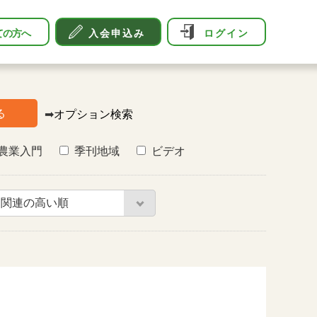
ての方へ
入会申込み
ログイン
る
➡
オプション検索
農業入門
季刊地域
ビデオ