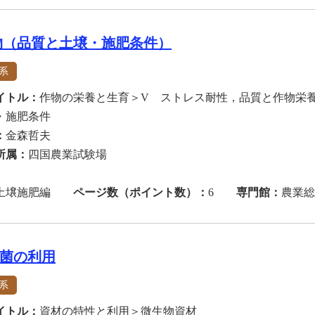
物（品質と土壌・施肥条件）
系
イトル：
作物の栄養と生育＞V ストレス耐性，品質と作物栄
・施肥条件
：
金森哲夫
所属：
四国農業試験場
土壌施肥編
ページ数（ポイント数）：
6
専門館：
農業総
粒菌の利用
系
イトル：
資材の特性と利用＞微生物資材