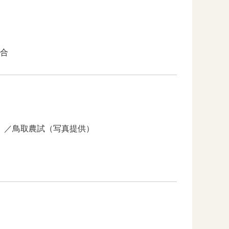
合
供）／鳥取農試（写真提供）