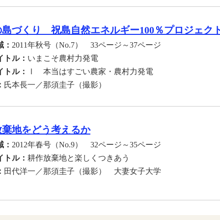
の島づくり 祝島自然エネルギー100％プロジェク
域：
2011年秋号（No.7） 33ページ～37ページ
イトル：
いまこそ農村力発電
イトル：
Ⅰ 本当はすごい農家・農村力発電
：
氏本長一／那須圭子（撮影）
放棄地をどう考えるか
域：
2012年春号（No.9） 32ページ～35ページ
イトル：
耕作放棄地と楽しくつきあう
：
田代洋一／那須圭子（撮影） 大妻女子大学