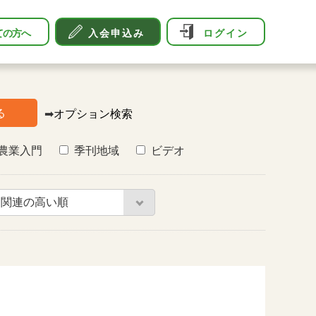
ての方へ
入会申込み
ログイン
る
➡
オプション検索
農業入門
季刊地域
ビデオ