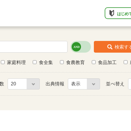
はじめ
検索す
家庭料理
食全集
食農教育
食品加工
件数
出典情報
並べ替え