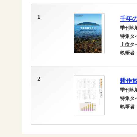
1
千年
季刊地
特集タ
上位タ
執筆者
2
耕作
季刊地
特集タ
執筆者