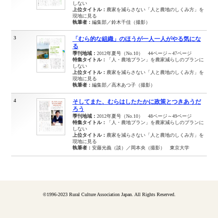
しない
上位タイトル：
農家を減らさない「人と農地のしくみ方」を
現地に見る
執筆者：
編集部／鈴木千佳（撮影）
3
「むら的な組織」のほうが一人一人がやる気にな
る
季刊地域：
2012年夏号（No.10） 44ページ～47ページ
特集タイトル：
「人・農地プラン」を農家減らしのプランに
しない
上位タイトル：
農家を減らさない「人と農地のしくみ方」を
現地に見る
執筆者：
編集部／高木あつ子（撮影）
4
そしてまた、むらはしたたかに政策とつきあうだ
ろう
季刊地域：
2012年夏号（No.10） 48ページ～49ページ
特集タイトル：
「人・農地プラン」を農家減らしのプランに
しない
上位タイトル：
農家を減らさない「人と農地のしくみ方」を
現地に見る
執筆者：
安藤光義（談）／岡本央（撮影） 東京大学
©1996-2023 Rural Culture Association Japan. All Rights Reserved.