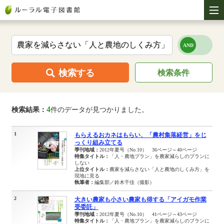
検索する
検索条件
4
検索結果：
件のデータが見つかりました。
1
もらえるおカネはもらい、「農村集落経営」をじ
っくり組み立てる
季刊地域：
2012年夏号（No.10） 36ページ～40ページ
特集タイトル：
「人・農地プラン」を農家減らしのプランに
しない
上位タイトル：
農家を減らさない「人と農地のしくみ方」を
現地に見る
執筆者：
編集部／鈴木千佳（撮影）
2
大きい農家も小さい農家も得する「アイガモ作業
受委託」
季刊地域：
2012年夏号（No.10） 41ページ～43ページ
特集タイトル：
「人・農地プラン」を農家減らしのプランに