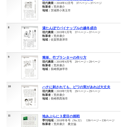
現代農業：
2018年12月号 37ページ～37ページ
執筆者：
荒井康介
地域：
茨城県小美玉市
8
湯たんぽでパイナップルの越冬成功
現代農業：
2019年1月号 37ページ～37ページ
執筆者：
荒井康介
地域：
佐賀県唐津市
9
簡単、竹プランターの作り方
現代農業：
2019年4月号 29ページ～29ページ
執筆者：
荒井康介
地域：
長崎県諫早市
10
ハチに刺されても、ビワの実があれば大丈夫
現代農業：
2019年7月号 29ページ～29ページ
執筆者：
荒井康介
地域：
長崎県西海市
11
地あぶらに３度目の挑戦
季刊地域：
2018年冬号（No.32） 136ページ～136ページ
執筆者：
荒井康介 農文協