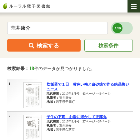
検索する
検索条件
18
検索結果：
件のデータが見つかりました。
1
炊飯器で１日 黄色い梅と白砂糖で作る絶品梅ジ
ュース
現代農業：
2017年8月号 43ページ～43ページ
執筆者：
荒井康介
地域：
岩手県千厩町
2
子牛の下痢 お湯に溶かして正露丸
現代農業：
2017年9月号 37ページ～37ページ
執筆者：
荒井康介
地域：
岩手県久慈市