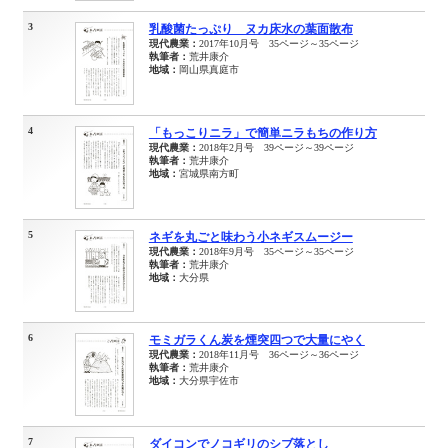
3
乳酸菌たっぷり ヌカ床水の葉面散布
現代農業：
2017年10月号 35ページ～35ページ
執筆者：
荒井康介
地域：
岡山県真庭市
4
「もっこりニラ」で簡単ニラもちの作り方
現代農業：
2018年2月号 39ページ～39ページ
執筆者：
荒井康介
地域：
宮城県南方町
5
ネギを丸ごと味わう小ネギスムージー
現代農業：
2018年9月号 35ページ～35ページ
執筆者：
荒井康介
地域：
大分県
6
モミガラくん炭を煙突四つで大量にやく
現代農業：
2018年11月号 36ページ～36ページ
執筆者：
荒井康介
地域：
大分県宇佐市
7
ダイコンでノコギリのシブ落とし