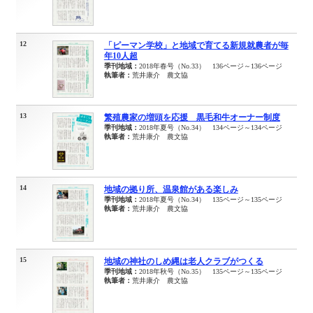
12
「ピーマン学校」と地域で育てる新規就農者が毎
年10人超
季刊地域：
2018年春号（No.33） 136ページ～136ページ
執筆者：
荒井康介 農文協
13
繁殖農家の増頭を応援 黒毛和牛オーナー制度
季刊地域：
2018年夏号（No.34） 134ページ～134ページ
執筆者：
荒井康介 農文協
14
地域の拠り所、温泉館がある楽しみ
季刊地域：
2018年夏号（No.34） 135ページ～135ページ
執筆者：
荒井康介 農文協
15
地域の神社のしめ縄は老人クラブがつくる
季刊地域：
2018年秋号（No.35） 135ページ～135ページ
執筆者：
荒井康介 農文協