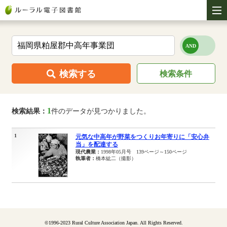
検索する
検索条件
1
検索結果：
件のデータが見つかりました。
1
元気な中高年が野菜をつくりお年寄りに「安心弁
当」を配達する
現代農業：
1998年05月号 139ページ～150ページ
執筆者：
橋本紘二（撮影）
©1996-2023 Rural Culture Association Japan. All Rights Reserved.