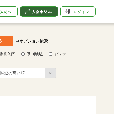
ての方へ
入会申込み
ログイン
る
➡
オプション検索
農業入門
季刊地域
ビデオ