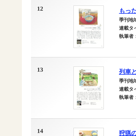
12
もっ
季刊地
連載タ
執筆者
13
列車
季刊地
連載タ
執筆者
14
狩猟