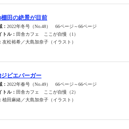
の棚田の絶景が目前
域：
2022年冬号（No.48） 66ページ～66ページ
イトル：
田舎カフェ ここが自慢（1）
：
友松裕希／大島加奈子（イラスト）
物ジビエバーガー
域：
2022年春号（No.49） 66ページ～66ページ
イトル：
田舎カフェ ここが自慢（2）
：
植田麻緒／大島加奈子（イラスト）