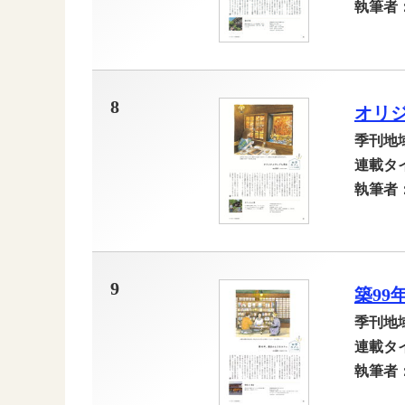
執筆者
8
オリ
季刊地
連載タ
執筆者
9
築99
季刊地
連載タ
執筆者