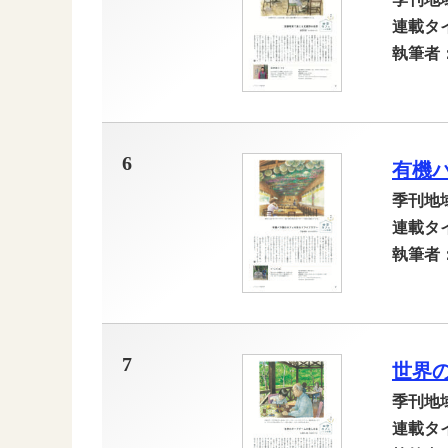
連載タ
執筆者
6
有機
季刊地
連載タ
執筆者
7
世界
季刊地
連載タ