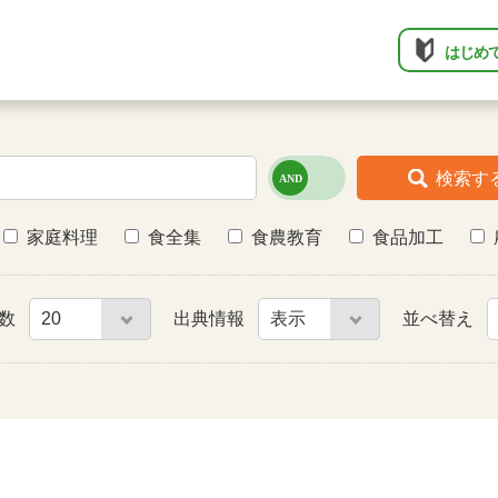
はじめ
検索す
家庭料理
食全集
食農教育
食品加工
件数
出典情報
並べ替え