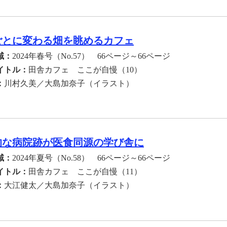
ごとに変わる畑を眺めるカフェ
域：
2024年春号（No.57） 66ページ～66ページ
イトル：
田舎カフェ ここが自慢（10）
：
川村久美／大島加奈子（イラスト）
的な病院跡が医食同源の学び舎に
域：
2024年夏号（No.58） 66ページ～66ページ
イトル：
田舎カフェ ここが自慢（11）
：
大江健太／大島加奈子（イラスト）