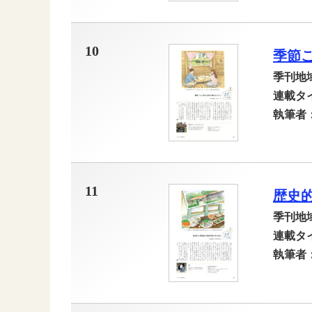
10
季節
季刊地
連載タ
執筆者
11
歴史
季刊地
連載タ
執筆者