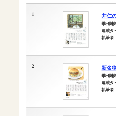
1
井仁
季刊地
連載タ
執筆者
2
新名
季刊地
連載タ
執筆者