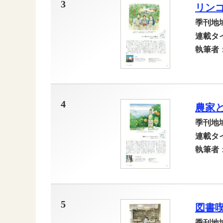
3
リン
季刊地
連載タ
執筆者
4
農家
季刊地
連載タ
執筆者
5
図書
季刊地