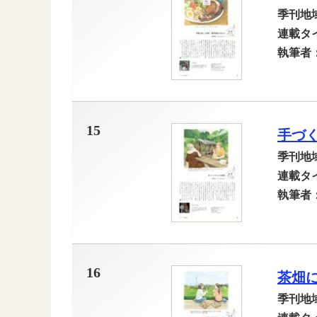
季刊地
連載タ
執筆者
15
手づ
季刊地
連載タ
執筆者
16
茶畑
季刊地