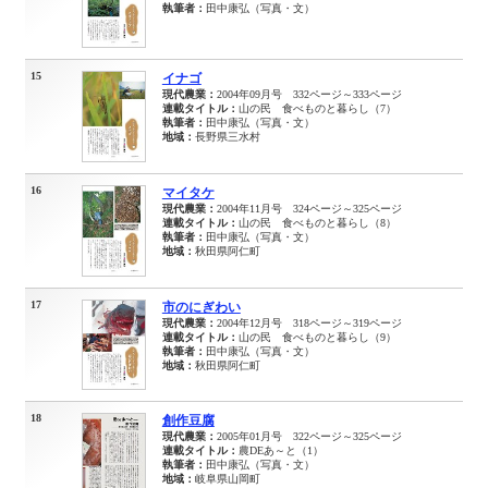
執筆者：
田中康弘（写真・文）
15
イナゴ
現代農業：
2004年09月号 332ページ～333ページ
連載タイトル：
山の民 食べものと暮らし（7）
執筆者：
田中康弘（写真・文）
地域：
長野県三水村
16
マイタケ
現代農業：
2004年11月号 324ページ～325ページ
連載タイトル：
山の民 食べものと暮らし（8）
執筆者：
田中康弘（写真・文）
地域：
秋田県阿仁町
17
市のにぎわい
現代農業：
2004年12月号 318ページ～319ページ
連載タイトル：
山の民 食べものと暮らし（9）
執筆者：
田中康弘（写真・文）
地域：
秋田県阿仁町
18
創作豆腐
現代農業：
2005年01月号 322ページ～325ページ
連載タイトル：
農DEあ～と（1）
執筆者：
田中康弘（写真・文）
地域：
岐阜県山岡町