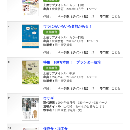
上位サブタイトル：
カラー口絵
出典：
食農教育 2009年11月号 1ページ
作目：
ページ数（ポイント数）：
3
専門館：
こども
7
ワラにもいろいろ名前がある！
食農教育
上位サブタイトル：
カラー口絵
出典：
食農教育 2009年11月号 12ページ
執筆者：
田中康弘撮影
作目：
ページ数（ポイント数）：
2
専門館：
こども
8
特集 100％本気！ プランター栽培
食農教育
上位サブタイトル：
中扉
出典：
のらのら 2012年11月号 4ページ
執筆者：
田中康弘撮影
作目：
ページ数（ポイント数）：
2
専門館：
こども
9
ウサギ
現代農業：
2004年01月号 330ページ～331ページ
連載タイトル：
山の民 食べものと暮らし（1）
執筆者：
田中康弘（写真・文）
10
保存食・加工食