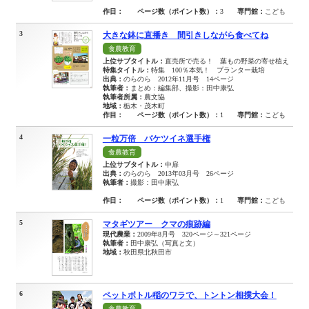
作目：
ページ数（ポイント数）：
3
専門館：
こども
3
大きな鉢に直播き 間引きしながら食べてね
食農教育
上位サブタイトル：
直売所で売る！ 葉もの野菜の寄せ植え
特集タイトル：
特集 100％本気！ プランター栽培
出典：
のらのら 2012年11月号 14ページ
執筆者：
まとめ：編集部、撮影：田中康弘
執筆者所属：
農文協
地域：
栃木・茂木町
作目：
ページ数（ポイント数）：
1
専門館：
こども
4
一粒万倍 バケツイネ選手権
食農教育
上位サブタイトル：
中扉
出典：
のらのら 2013年03月号 26ページ
執筆者：
撮影：田中康弘
作目：
ページ数（ポイント数）：
1
専門館：
こども
5
マタギツアー クマの痕跡編
現代農業：
2009年8月号 320ページ～321ページ
執筆者：
田中康弘（写真と文）
地域：
秋田県北秋田市
6
ペットボトル稲のワラで、トントン相撲大会！
食農教育