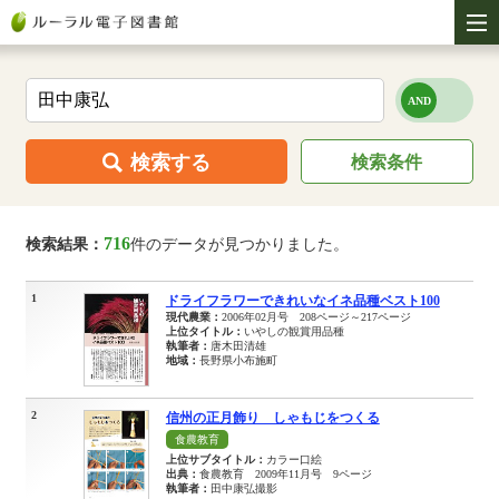
検索する
検索条件
716
検索結果：
件のデータが見つかりました。
1
ドライフラワーできれいなイネ品種ベスト100
現代農業：
2006年02月号 208ページ～217ページ
上位タイトル：
いやしの観賞用品種
執筆者：
唐木田清雄
地域：
長野県小布施町
2
信州の正月飾り しゃもじをつくる
食農教育
上位サブタイトル：
カラー口絵
出典：
食農教育 2009年11月号 9ページ
執筆者：
田中康弘撮影