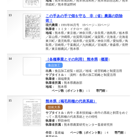
地域：
熊本県免田町／熊本県清和村／熊本県西合志町／熊本
県鏡町／熊本県波野村
13
この手あの手で畑を守る 非（省）農薬の防除
術！
現代農業：
1991年06月号 19ページ～33ページ
執筆者：
トミタ・イチロー（絵）
地域：
熊本県／東京都／神奈川県／奈良県／徳島県／栃木県
／富山県／沖縄県／佐賀県川副町／滋賀県／北海道／北海道
東川町／鹿児島県／福井県／佐賀県／神奈川県／愛知県／鳥
取県／宮崎県／千葉農試／九州農試／宮城県／青森県／長野
県／東京都農試／熊本県
14
［各種事業とその利用］ 熊本県
概要
［
］
食品加工
出典：
食品加工総覧＞総説／地域・経営戦略と制度活用
サブタイトル：
〈資料〉各県の加工戦略と制度活用
執筆者：
堀端豊美
執筆者所属：
熊本県農政部
地域：
熊本県
ページ数（ポイント数）：
1
専門館：
15
熊本県（褐毛和種の代表系統）
技術大系
サブタイトル：
肉牛＞基本技術編＞肉牛の系統と飼育をめぐ
って＞黒毛和種の代表系統とその特性
執筆者：
野田伸司
執筆者所属：
熊本県農業研究センター畜産研究所
作目：
畜産編
ページ数（ポイント数）：
4
専門館：
農業総合