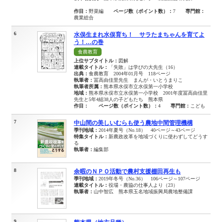
作目：
野菜編
ページ数（ポイント数）：
7
専門館：
農業総合
6
水俣生まれ水俣育ち！ サラたまちゃんを育てよ
う！…の巻
食農教育
上位サブタイトル：
図解
連載タイトル：
「失敗」は学びの大先生（16）
出典：
食農教育 2004年01月号 118ページ
執筆者：
冨高由佳里先生 まんが・いとうまりこ
執筆者所属：
熊本県水俣市立水俣第一小学校
地域：
熊本県水俣市立水俣第一小学校 2001年度冨高由佳里
先生と5年4組38人の子どもたち 熊本県
作目：
ページ数（ポイント数）：
4
専門館：
こども
7
中山間の美しいむらも使う農地中間管理機構
季刊地域：
2014年夏号（No.18） 40ページ～43ページ
特集タイトル：
新農政改革を地域づくりに使わずしてどうす
る
執筆者：
編集部
8
余暇のＮＰＯ活動で農村支援棚田再生も
季刊地域：
2019年冬号（No.36） 106ページ～107ページ
連載タイトル：
役場・農協の仕事人より（23）
執筆者：
山中智広 熊本県玉名地域振興局農地整備課
9