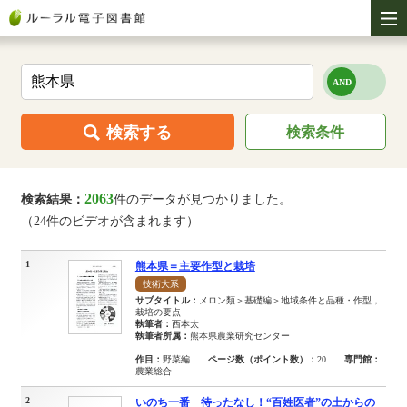
検索する
検索条件
2063
検索結果：
件のデータが見つかりました。
（24件のビデオが含まれます）
1
熊本県＝主要作型と栽培
技術大系
サブタイトル：
メロン類＞基礎編＞地域条件と品種・作型，
栽培の要点
執筆者：
西本太
執筆者所属：
熊本県農業研究センター
作目：
野菜編
ページ数（ポイント数）：
20
専門館：
農業総合
2
いのち一番 待ったなし！“百姓医者”の土からの