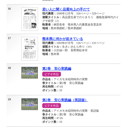
16
若い人に聞く品質向上の手だて
現代農業：
1990年12月号 326ページ～329ページ
連載タイトル：
高品質生産でのりきろう 価格急落時代のイ
グサ経営（2）
執筆者：
林田長幸 熊本県八代農業改良普及所
地域：
熊本県鏡町／熊本県鏡町
17
熊本県に何かが起きている
現代農業：
1993年07月号 126ページ～131ページ
連載タイトル：
生きいきむら作り（14）
執筆者：
小沢禎一郎 長野県松本市
地域：
熊本県
18
第2巻 安心実践編
ビデオ作品
作品名：
アイガモ水稲同時作の実際
巻タイトル：
第2巻 安心実践編
再生時間：
47:03
ポイント数：
10
19
第2巻 安心実践編（英語版）
ビデオ作品
作品名：
アイガモ水稲同時作の実際・英語版
巻タイトル：
第2巻 安心実践編
再生時間：
47:05
ポイント数：
10