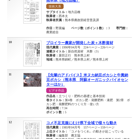
熊本県（地方品種）
技術大系
サブタイトル：
地方品種
執筆者：
西本太
執筆者所属：
熊本県農政部経営普及課
作目：
野菜編
ページ数（ポイント数）：
3
専門館：
農業総合
10
ブロイラー農家が開発した炭＋木酢資材
現代農業：
1990年04月号 224ページ～226ページ
連載タイトル：
新自然資材 木酢（3）
執筆者：
蓑田正行 熊本県上村
地域：
熊本県錦町／熊本県上村／熊本県上村
11
【先輩のアドバイス】米ヌカ納豆ボカシと牛糞納
豆ボカシ（熊本県 阿蘇オーガニックバイオセン
ターほか）
ビデオ作品
作品名：
土つくり・肥料の基礎と基本技術
巻タイトル：
第4巻 ボカシ肥・発酵肥料・液肥 第2章 ボ
カシ肥・発酵肥料のつくり方・使い方
再生時間：
7:34
ポイント数：
5
12
コメ不足克服にむけ県下全域で様々な動き
現代農業：
1985年04月号 157ページ～159ページ
上位タイトル：
「コメをつくれ」の動きが起こっている
執筆者：
編集部 農文協