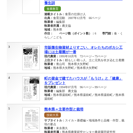
養生訓
食農教育
連載タイトル：
食育の仕掛け人
出典：
食育活動 2007年12月号 66ページ
執筆者：
編集部
執筆者所属：
農文協
地域：
熊本県
作目：
ページ数（ポイント数）：
6
専門館：
食・く
らし／こども
3
市販微生物資材よりすごい、オレたちのボカシ工
場には土着菌が一番
現代農業：
1995年10月号 72ページ～75ページ
上位タイトル：
頼もしい助っ人、土に元気を吹き込む土着菌
執筆者：
青山司 熊本県大矢野町
地域：
熊本県大矢野町／熊本県大矢野町
4
町の資金で建てたハウスが「もうけ」と「健康」
をプレゼント
現代農業：
1994年07月号 96ページ～99ページ
執筆者：
編集部 農文協
地域：
熊本県湯前町／熊本県湯前町／熊本県湯前町／熊本県
湯前町
5
熊本県＝主要作型と栽培
技術大系
サブタイトル：
スイカ＞基礎編＞地域条件と品種・作型，栽
培の要点
執筆者：
末永善久
執筆者所属：
熊本県農業研究センター農産園芸研究所