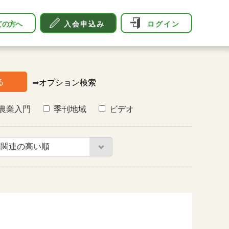
ての方へ
入会申込み
ログイン
る
➡
オプション検索
農業入門
季刊地域
ビデオ