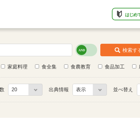
はじめ
検索す
家庭料理
食全集
食農教育
食品加工
件数
出典情報
並べ替え