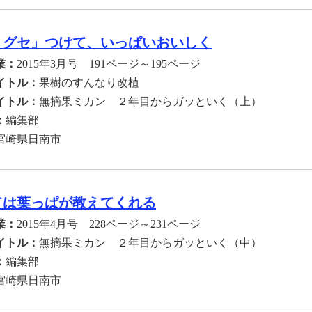
りグセ」つけて、いっぱいおいしく
業：
2015年3月号 191ページ～195ページ
イトル：
果樹のすんなり改植
イトル：
無摘果ミカン ２年目からガッといく（上）
：
編集部
宮崎県日南市
ては葉っぱが教えてくれる
業：
2015年4月号 228ページ～231ページ
イトル：
無摘果ミカン ２年目からガッといく（中）
：
編集部
宮崎県日南市