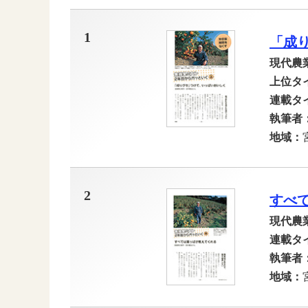
1
「成
現代農
上位タ
連載タ
執筆者
地域：
2
すべ
現代農
連載タ
執筆者
地域：