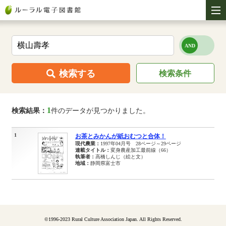
検索する
検索条件
1
検索結果：
件のデータが見つかりました。
1
お茶とみかんが紙おむつと合体！
現代農業：
1997年04月号 28ページ～29ページ
連載タイトル：
変身農産加工最前線（66）
執筆者：
高橋しんじ（絵と文）
地域：
静岡県富士市
©1996-2023 Rural Culture Association Japan. All Rights Reserved.